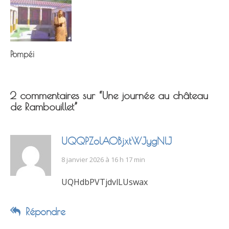
Pompéi
2 commentaires sur “
Une journée au château
de Rambouillet
”
UQQPZolAOBjxtWJygNlJ
8 janvier 2026 à 16 h 17 min
UQHdbPVTjdvlLUswax
Répondre