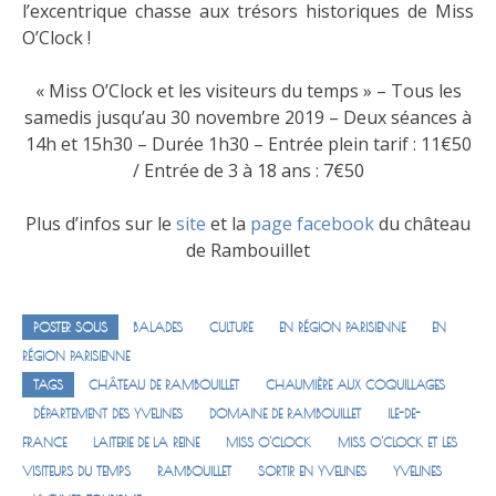
l’excentrique chasse aux trésors historiques de Miss
O’Clock !
« Miss O’Clock et les visiteurs du temps » – Tous les
samedis jusqu’au 30 novembre 2019 – Deux séances à
14h et 15h30 – Durée 1h30 – Entrée plein tarif : 11€50
/ Entrée de 3 à 18 ans : 7€50
Plus d’infos sur le
site
et la
page facebook
du château
de Rambouillet
POSTER SOUS
BALADES
CULTURE
EN RÉGION PARISIENNE
EN
RÉGION PARISIENNE
TAGS
CHÂTEAU DE RAMBOUILLET
CHAUMIÈRE AUX COQUILLAGES
DÉPARTEMENT DES YVELINES
DOMAINE DE RAMBOUILLET
ILE-DE-
FRANCE
LAITERIE DE LA REINE
MISS O'CLOCK
MISS O'CLOCK ET LES
VISITEURS DU TEMPS
RAMBOUILLET
SORTIR EN YVELINES
YVELINES