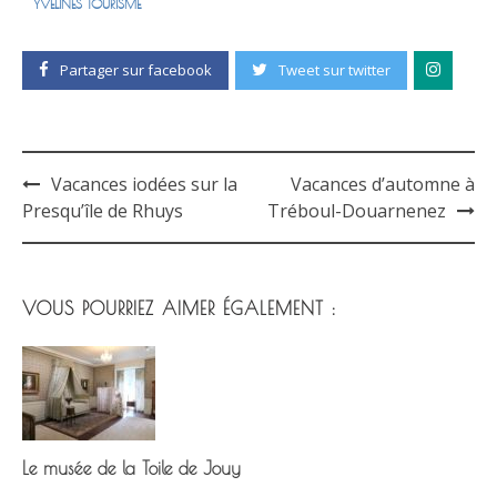
YVELINES TOURISME
Partager sur facebook
Tweet sur twitter
Vacances iodées sur la
Vacances d’automne à
Post
Presqu’île de Rhuys
Tréboul-Douarnenez
navigation
VOUS POURRIEZ AIMER ÉGALEMENT :
Le musée de la Toile de Jouy