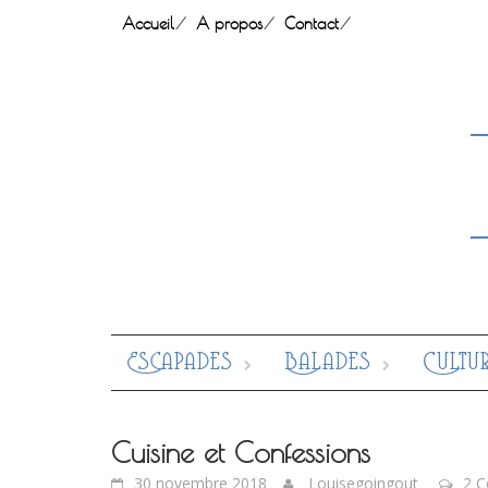
Skip
Accueil
A propos
Contact
to
content
Escapades
Balades
Cultu
Cuisine et Confessions
30 novembre 2018
Louisegoingout
2 