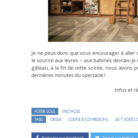
Je ne peux donc que vous encourager à aller d
le sourire aux lèvres – aux babines devrais-je m
gâteau, à la fin de cette soirée, nous avons 
dernières minutes du spectacle !
Infos et 
POSTER SOUS
SPECTACLES
TAGS
CIRQUE
CUISINE & CONFESSIONS
LES 7 DOIGTS
Partager sur facebook
Tweet sur twitter