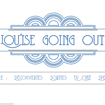
re
Découvertes
Sorties
Tv Ciné
Sp
Comments