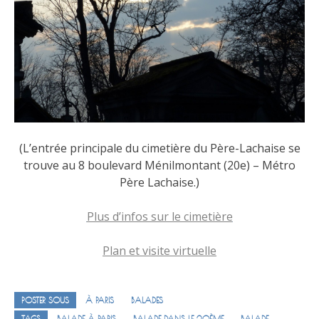
(L’entrée principale du cimetière du Père-Lachaise se
trouve au 8 boulevard Ménilmontant (20e) – Métro
Père Lachaise.)
Plus d’infos sur le cimetière
Plan et visite virtuelle
POSTER SOUS
À PARIS
BALADES
TAGS
BALADE À PARIS
BALADE DANS LE 20ÈME
BALADE