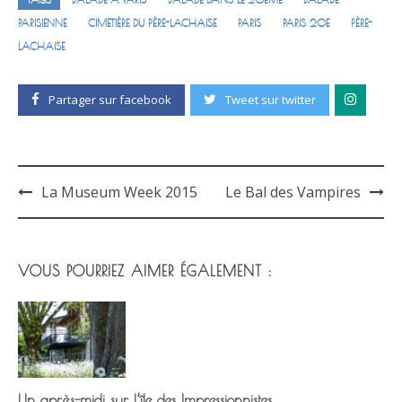
PARISIENNE
CIMETIÈRE DU PÈRE-LACHAISE
PARIS
PARIS 20E
PÈRE-
LACHAISE
Partager sur facebook
Tweet sur twitter
La Museum Week 2015
Le Bal des Vampires
Post
navigation
VOUS POURRIEZ AIMER ÉGALEMENT :
Un après-midi sur l’île des Impressionnistes