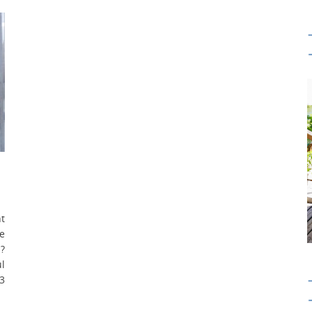
nt
e
 ?
l
03