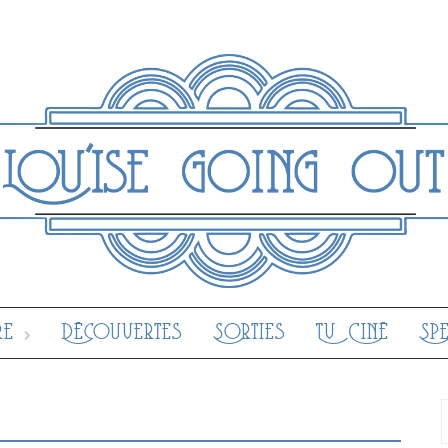
re
Découvertes
Sorties
Tv Ciné
Sp