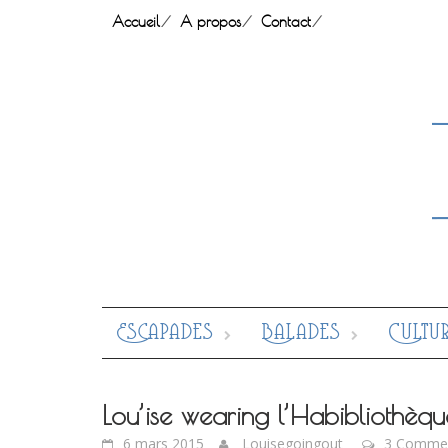
Skip
Accueil
A propos
Contact
to
content
Escapades
Balades
Cultu
Lou’ise wearing l’Habibliothèqu
6 mars 2015
Louisegoingout
3 Comme