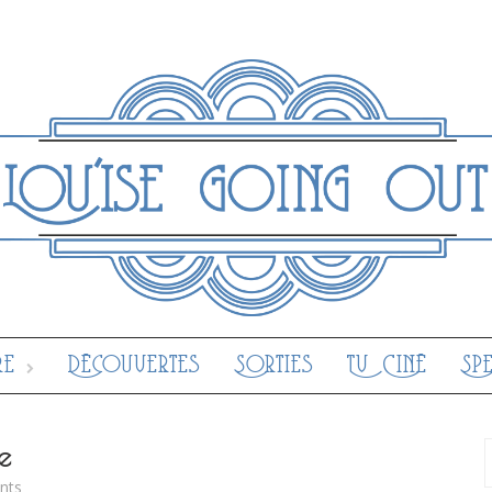
re
Découvertes
Sorties
Tv Ciné
Sp
e
nts