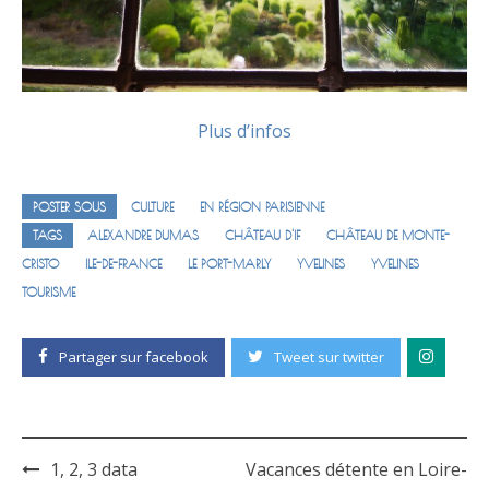
Plus d’infos
POSTER SOUS
CULTURE
EN RÉGION PARISIENNE
TAGS
ALEXANDRE DUMAS
CHÂTEAU D'IF
CHÂTEAU DE MONTE-
CRISTO
ILE-DE-FRANCE
LE PORT-MARLY
YVELINES
YVELINES
TOURISME
Partager sur facebook
Tweet sur twitter
1, 2, 3 data
Vacances détente en Loire-