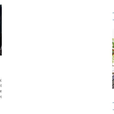
y,
nt
me
t