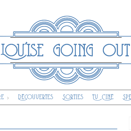
re
Découvertes
Sorties
Tv Ciné
Sp