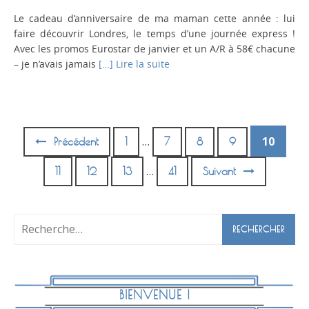
Le cadeau d’anniversaire de ma maman cette année : lui
faire découvrir Londres, le temps d’une journée express !
Avec les promos Eurostar de janvier et un A/R à 58€ chacune
– je n’avais jamais
[…] Lire la suite
…
10
Précédent
1
7
8
9
Posts
navigation
…
11
12
13
41
Suivant
Rechercher :
BIENVENUE !