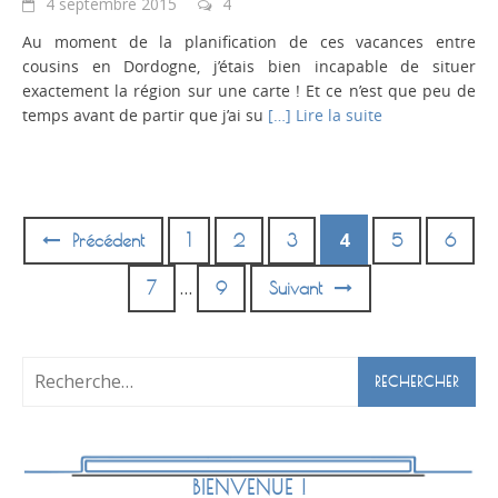
4 septembre 2015
4
Au moment de la planification de ces vacances entre
cousins en Dordogne, j’étais bien incapable de situer
exactement la région sur une carte ! Et ce n’est que peu de
temps avant de partir que j’ai su
[…] Lire la suite
4
Précédent
1
2
3
5
6
Posts
navigation
…
7
9
Suivant
Rechercher :
BIENVENUE !