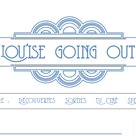
re
Découvertes
Sorties
Tv Ciné
Sp