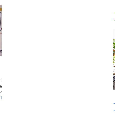
ur
ie
ez
]