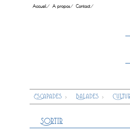
Skip
Accueil
A propos
Contact
to
content
Escapades
Balades
Cultu
Sortir